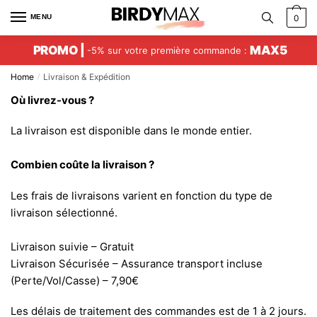
Skip
Skip
MENU
0
to
to
navigation
content
PROMO |
MAX5
-5% sur votre première commande :
Home
Livraison & Expédition
/
Où livrez-vous ?
La livraison est disponible dans le monde entier.
Combien coûte la livraison ?
Les frais de livraisons varient en fonction du type de
livraison sélectionné.
Livraison suivie – Gratuit
Livraison Sécurisée – Assurance transport incluse
(Perte/Vol/Casse) – 7,90€
Les délais de traitement des commandes est de 1 à 2 jours.