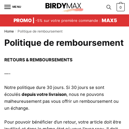
Skip
Skip
MENU
0
to
to
navigation
content
PROMO |
MAX5
-5% sur votre première commande :
Home
Politique de remboursement
/
Politique de remboursement
RETOURS & REMBOURSEMENTS
—-
Notre politique dure 30 jours. Si 30 jours se sont
écoulés
depuis votre livraison
, nous ne pouvons
malheureusement pas vous offrir un remboursement ou
un échange.
Pour pouvoir bénéficier d’un retour, votre article doit être
inutilisé et dans le même état où vous l’avez reçu. Il doit